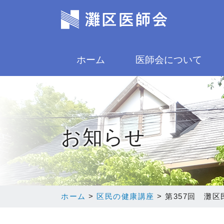
ホーム
医師会について
お知らせ
ホーム
>
区民の健康講座
>
第357回 灘